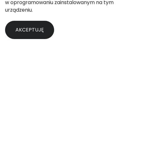
w oprogramowaniu zainstalowanym na tym
urządzeniu.
Aby uzyskać więcej informacji, zapoznaj się z naszą
AKCEPTUJĘ
polityką cookies
.
Długo nas tu nie było, ale IGF
Młodych Polska nie przestaje być
aktywny! Już wkrótce
podsumowanie działań po IGF
Polska 2022, udział w IGF 2022 w
Etiopii i nowy projekt, który
realizujemy na uniwersytetach w
całej Polsce! Tymczasem garść
informacji o Światowym IGF, które
w tym roku wraca do Azji.