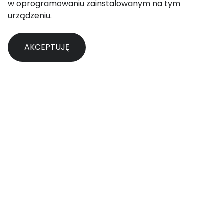
w oprogramowaniu zainstalowanym na tym
urządzeniu.
Aby uzyskać więcej informacji, zapoznaj się z naszą
AKCEPTUJĘ
polityką cookies
.
Lokalne inicjatywy IGF to ważny
element globalnej działalności
Forum Zarządzania Internetem. W
tym roku IGF Polska zawitał do
Wrocławia i 4 października
Wrocławskie Centrum