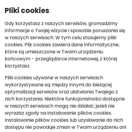
IGF Youth
Pliki cookies
Otw
Gdy korzystasz z naszych serwisów, gromadzimy
informacje o Twojej wizycie i sposobie poruszania się
w naszych serwisach. W tym celu stosujemy pliki
Aktualności
cookies. Plik cookies zawiera dane informatyczne,
które są umieszczone w Twoim urządzeniu
końcowym - przeglądarce internetowej, z której
06 października 2023
korzystasz.
IGF Polska 2023
Pliki cookies używane w naszych serwisach
za nami!
wykorzystywane są między innymi do bieżącej
optymalizacji serwisów oraz ułatwiania Twojego z
nich korzystania. Niektóre funkcjonalności dostępne
w naszych serwisach mogą nie działać, jeżeli nie
wyrazisz zgody na instalowanie plików cookies.
Instalowanie plików cookies lub uzyskiwanie do nich
dostępu nie powoduje zmian w Twoim urządzeniu ani