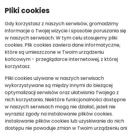
IGF Youth
Pliki cookies
Otw
Gdy korzystasz z naszych serwisów, gromadzimy
informacje o Twojej wizycie i sposobie poruszania się
Aktualności
w naszych serwisach. W tym celu stosujemy pliki
cookies. Plik cookies zawiera dane informatyczne,
IGF Polska 2023
które są umieszczone w Twoim urządzeniu
końcowym - przeglądarce internetowej, z której
za nami!
korzystasz.
Pliki cookies używane w naszych serwisach
06 października 2023
wykorzystywane są między innymi do bieżącej
optymalizacji serwisów oraz ułatwiania Twojego z
nich korzystania. Niektóre funkcjonalności dostępne
w naszych serwisach mogą nie działać, jeżeli nie
wyrazisz zgody na instalowanie plików cookies.
Instalowanie plików cookies lub uzyskiwanie do nich
dostępu nie powoduje zmian w Twoim urządzeniu ani