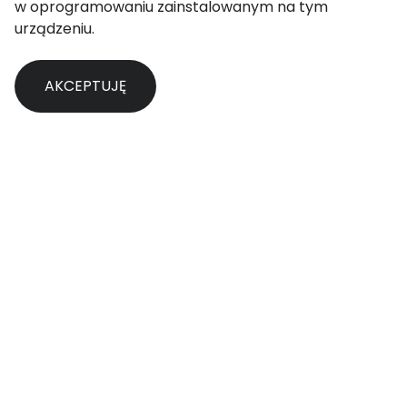
w oprogramowaniu zainstalowanym na tym
urządzeniu.
Aby uzyskać więcej informacji, zapoznaj się z naszą
AKCEPTUJĘ
polityką cookies
.
Lokalne inicjatywy IGF to ważny
element globalnej działalności
Forum Zarządzania Internetem. W
tym roku IGF Polska zawitał do
Wrocławia i 4 października
Wrocławskie Centrum
Kongresowe zostało stolicą
dyskusji o cyfrowej przyszłości.
Ścieżka Młodzieżowa była sceną